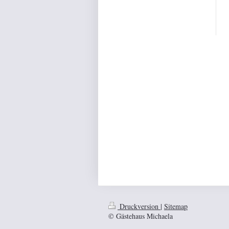
Druckversion
|
Sitemap
© Gästehaus Michaela